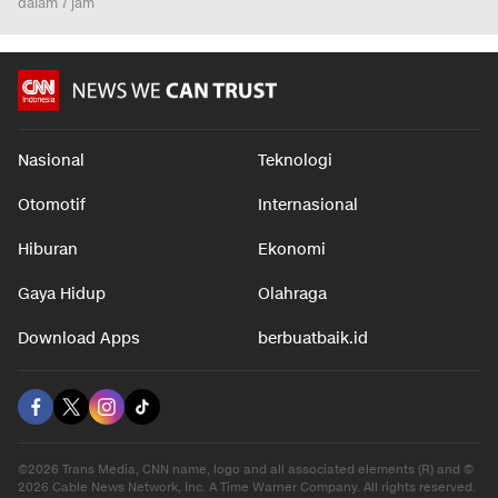
dalam 7 jam
Nasional
Teknologi
Otomotif
Internasional
Hiburan
Ekonomi
Gaya Hidup
Olahraga
Download Apps
berbuatbaik.id
©2026 Trans Media, CNN name, logo and all associated elements (R) and ©
2026 Cable News Network, Inc. A Time Warner Company. All rights reserved.