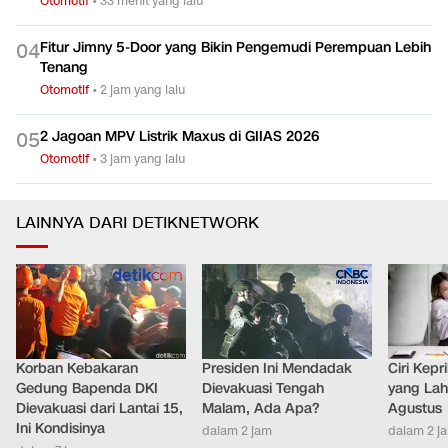
Otomotif
•
33 menit yang lalu
Fitur Jimny 5-Door yang Bikin Pengemudi Perempuan Lebih
0
4
Tenang
Otomotif
•
2 jam yang lalu
2 Jagoan MPV Listrik Maxus di GIIAS 2026
0
5
Otomotif
•
3 jam yang lalu
LAINNYA DARI DETIKNETWORK
Korban Kebakaran
Presiden Ini Mendadak
Ciri Kep
Gedung Bapenda DKI
Dievakuasi Tengah
yang Lahi
Dievakuasi dari Lantai 15,
Malam, Ada Apa?
Agustus
Ini Kondisinya
dalam 2 jam
dalam 2 j