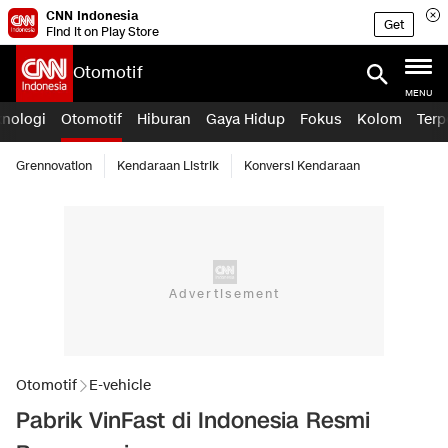
CNN Indonesia
Get
Find it on Play Store
Otomotif
MENU
knologi
Otomotif
Hiburan
Gaya Hidup
Fokus
Kolom
Terp
Grennovation
Kendaraan Listrik
Konversi Kendaraan
Otomotif
E-vehicle
Pabrik VinFast di Indonesia Resmi