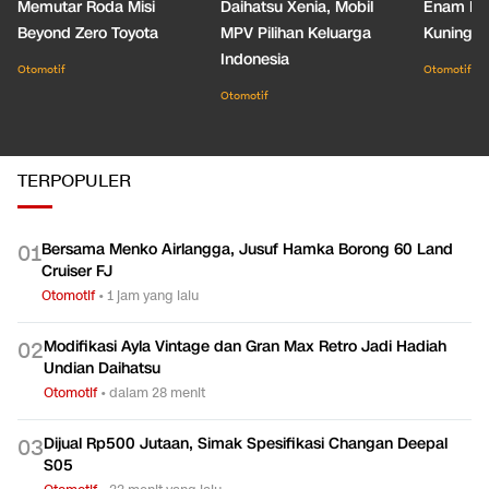
Memutar Roda Misi
Daihatsu Xenia, Mobil
Enam De
Beyond Zero Toyota
MPV Pilihan Keluarga
Kuning C
Indonesia
Otomotif
Otomotif
Otomotif
TERPOPULER
Bersama Menko Airlangga, Jusuf Hamka Borong 60 Land
0
1
Cruiser FJ
Otomotif
•
1 jam yang lalu
Modifikasi Ayla Vintage dan Gran Max Retro Jadi Hadiah
0
2
Undian Daihatsu
Otomotif
•
dalam 28 menit
Dijual Rp500 Jutaan, Simak Spesifikasi Changan Deepal
0
3
S05