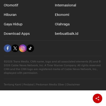
Otomotif
Internasional
Hiburan
Ekonomi
Gaya Hidup
Olahraga
Download Apps
berbuatbaik.id
©2026 Trans Media, CNN name, logo and all associated elements (R) and ©
2026 Cable News Network, Inc. A Time Warner Company. All rights reserved.
CNN and the CNN logo are registered marks of Cable News Network, Inc.,
displayed with permission.
Tentang Kami
|
Redaksi
|
Pedoman Media Siber
|
Disclaimer