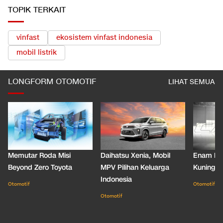
TOPIK TERKAIT
vinfast
ekosistem vinfast indonesia
mobil listrik
LONGFORM OTOMOTIF
LIHAT SEMUA
Memutar Roda Misi
Daihatsu Xenia, Mobil
Enam De
Beyond Zero Toyota
MPV Pilihan Keluarga
Kuning C
Indonesia
Otomotif
Otomotif
Otomotif