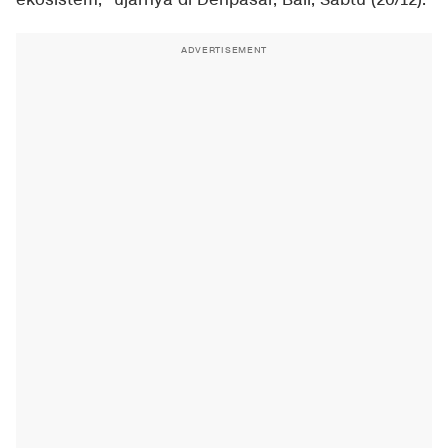
ekosistem," ujarnya di Denpasar, Bali, Sabtu (20/12).
ADVERTISEMENT