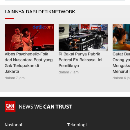
LAINNYA DARI DETIKNETWORK
Vibes Psychedelic-Folk
RI Bakal Punya Pabrik
Catat Bun
dari Nusantara Beat yang
Baterai EV Raksasa, Ini
Orang y
Gak Terlupakan di
Pemiliknya
Mengakse
Jakarta
Menurut 
dalam 7 jam
dalam 7 jam
dalam 6 j
Nasional
Teknologi