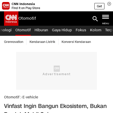
CNN Indonesia
Get
Find it on Play Store
Otomotif
MENU
knologi
Otomotif
Hiburan
Gaya Hidup
Fokus
Kolom
Terp
Grennovation
Kendaraan Listrik
Konversi Kendaraan
Otomotif
E-vehicle
Vinfast Ingin Bangun Ekosistem, Bukan