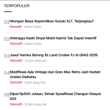
TERPOPULER
Hitungan Biaya Kepemilikan Suzuki XL7, Terjangkau?
0
1
Otomotif
•
dalam 6 jam
Airlangga Kasih Sinyal Mobil Hybrid Tak Dapat Insentif
0
2
Otomotif
•
dalam 5 jam
Jusuf Hamka Borong 61 Land Cruiser FJ di GIIAS 2026
0
3
Otomotif
•
11 jam yang lalu
Modifikasi Ayla Vintage dan Gran Max Retro Jadi Hadiah
0
4
Undian Daihatsu
Otomotif
•
9 jam yang lalu
Dijual Rp500 Jutaan, Simak Spesifikasi Changan Deepal
0
5
S05
Otomotif
•
10 jam yang lalu