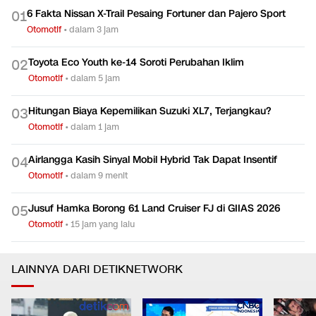
6 Fakta Nissan X-Trail Pesaing Fortuner dan Pajero Sport
0
1
Otomotif
•
dalam 3 jam
Toyota Eco Youth ke-14 Soroti Perubahan Iklim
0
2
Otomotif
•
dalam 5 jam
Hitungan Biaya Kepemilikan Suzuki XL7, Terjangkau?
0
3
Otomotif
•
dalam 1 jam
Airlangga Kasih Sinyal Mobil Hybrid Tak Dapat Insentif
0
4
Otomotif
•
dalam 9 menit
Jusuf Hamka Borong 61 Land Cruiser FJ di GIIAS 2026
0
5
Otomotif
•
15 jam yang lalu
LAINNYA DARI DETIKNETWORK