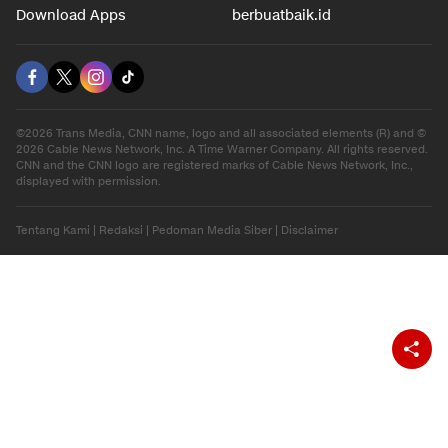
Download Apps
berbuatbaik.id
©2026 Trans Media, CNN name, logo and all associated elements (R) and ©
2026 Cable News Network, Inc. A Time Warner Company. All rights reserved.
CNN and the CNN logo are registered marks of Cable News Network, Inc.,
displayed with permission.
Tentang Kami
|
Redaksi
|
Pedoman Media Siber
|
Disclaimer