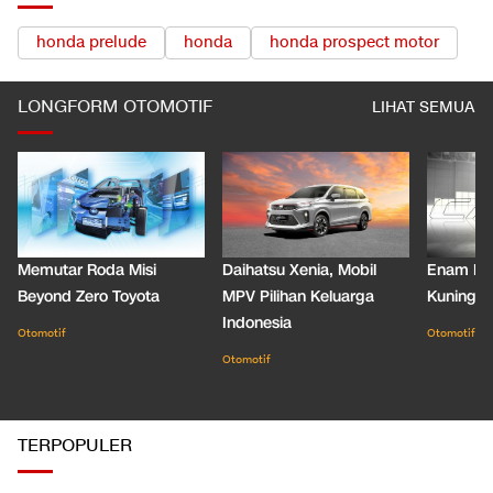
honda prelude
honda
honda prospect motor
LONGFORM OTOMOTIF
LIHAT SEMUA
Memutar Roda Misi
Daihatsu Xenia, Mobil
Enam De
Beyond Zero Toyota
MPV Pilihan Keluarga
Kuning C
Indonesia
Otomotif
Otomotif
Otomotif
TERPOPULER