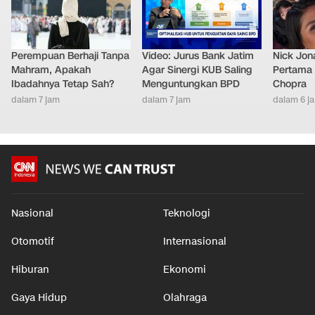
Perempuan Berhaji Tanpa
Video: Jurus Bank Jatim
Nick Jon
Mahram, Apakah
Agar Sinergi KUB Saling
Pertama 
Ibadahnya Tetap Sah?
Menguntungkan BPD
Chopra
dalam 7 jam
dalam 7 jam
dalam 6 j
Nasional
Teknologi
Otomotif
Internasional
Hiburan
Ekonomi
Gaya Hidup
Olahraga