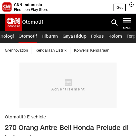
CNN Indonesia
Get
Find it on Play Store
Otomotif
MENU
knologi
Otomotif
Hiburan
Gaya Hidup
Fokus
Kolom
Terp
Grennovation
Kendaraan Listrik
Konversi Kendaraan
Otomotif
E-vehicle
270 Orang Antre Beli Honda Prelude di