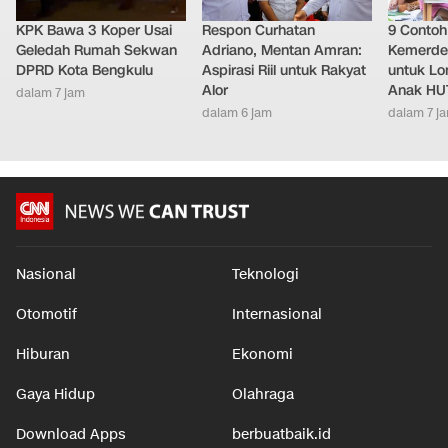
KPK Bawa 3 Koper Usai
Respon Curhatan
9 Conto
Geledah Rumah Sekwan
Adriano, Mentan Amran:
Kemerde
DPRD Kota Bengkulu
Aspirasi Riil untuk Rakyat
untuk L
Alor
Anak HUT
dalam 7 jam
dalam 6 jam
dalam 7 j
Nasional
Teknologi
Otomotif
Internasional
Hiburan
Ekonomi
Gaya Hidup
Olahraga
Download Apps
berbuatbaik.id