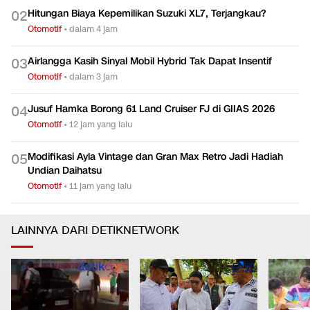
Hitungan Biaya Kepemilikan Suzuki XL7, Terjangkau?
0
2
Otomotif
•
dalam 4 jam
Airlangga Kasih Sinyal Mobil Hybrid Tak Dapat Insentif
0
3
Otomotif
•
dalam 3 jam
Jusuf Hamka Borong 61 Land Cruiser FJ di GIIAS 2026
0
4
Otomotif
•
12 jam yang lalu
Modifikasi Ayla Vintage dan Gran Max Retro Jadi Hadiah
0
5
Undian Daihatsu
Otomotif
•
11 jam yang lalu
LAINNYA DARI DETIKNETWORK