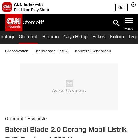
CNN Indonesia
Get
Find it on Play Store
Otomotif
MENU
knologi
Otomotif
Hiburan
Gaya Hidup
Fokus
Kolom
Terp
Grennovation
Kendaraan Listrik
Konversi Kendaraan
Otomotif
E-vehicle
Baterai Blade 2.0 Dorong Mobil Listrik