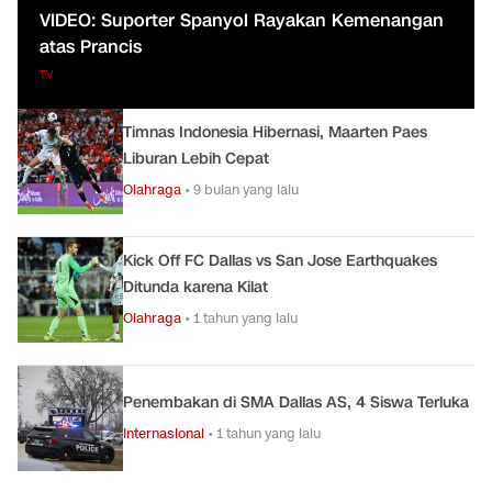
VIDEO: Suporter Spanyol Rayakan Kemenangan
atas Prancis
TV
Timnas Indonesia Hibernasi, Maarten Paes
Liburan Lebih Cepat
Olahraga
•
9 bulan yang lalu
Kick Off FC Dallas vs San Jose Earthquakes
Ditunda karena Kilat
Olahraga
•
1 tahun yang lalu
Penembakan di SMA Dallas AS, 4 Siswa Terluka
Internasional
•
1 tahun yang lalu