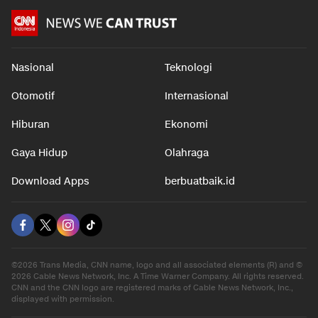
Nasional
Teknologi
Otomotif
Internasional
Hiburan
Ekonomi
Gaya Hidup
Olahraga
Download Apps
berbuatbaik.id
©2026 Trans Media, CNN name, logo and all associated elements (R) and ©
2026 Cable News Network, Inc. A Time Warner Company. All rights reserved.
CNN and the CNN logo are registered marks of Cable News Network, Inc.,
displayed with permission.