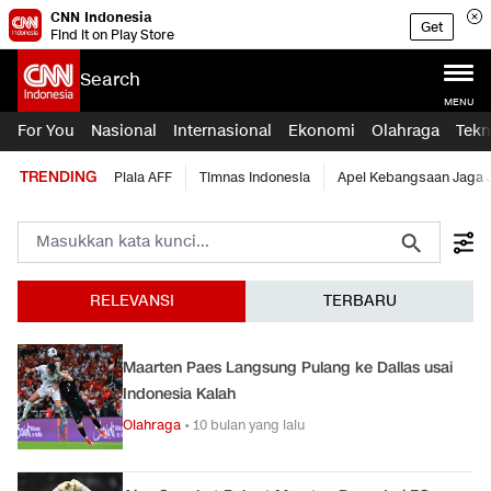
CNN Indonesia
Get
Find it on Play Store
Search
MENU
For You
Nasional
Internasional
Ekonomi
Olahraga
Tekn
TRENDING
Piala AFF
Timnas Indonesia
Apel Kebangsaan Jaga 
RELEVANSI
TERBARU
Maarten Paes Langsung Pulang ke Dallas usai
Indonesia Kalah
Olahraga
•
10 bulan yang lalu