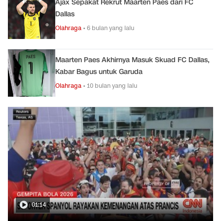
Ajax Sepakat Rekrut Maarten Paes dari FC
Dallas
Olahraga
•
6 bulan yang lalu
Maarten Paes Akhirnya Masuk Skuad FC Dallas,
Kabar Bagus untuk Garuda
Olahraga
•
10 bulan yang lalu
01:14