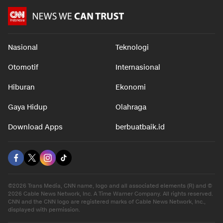
Nasional
Teknologi
Otomotif
Internasional
Hiburan
Ekonomi
Gaya Hidup
Olahraga
Download Apps
berbuatbaik.id
©2026 Trans Media, CNN name, logo and all associated elements (R) and ©
2026 Cable News Network, Inc. A Time Warner Company. All rights reserved.
CNN and the CNN logo are registered marks of Cable News Network, Inc.,
displayed with permission.