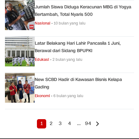
Jumlah Siswa Diduga Keracunan MBG di Yogya
Bertambah, Total Nyaris 500
Nasional
•
10 bulan yang lalu
Latar Belakang Hari Lahir Pancasila 1 Juni,
Berawal dari Sidang BPUPKI
Edukasi
•
2 bulan yang lalu
New SCBD Hadir di Kawasan Bisnis Kelapa
Gading
Ekonomi
•
6 bulan yang lalu
1
2
3
4
...
94