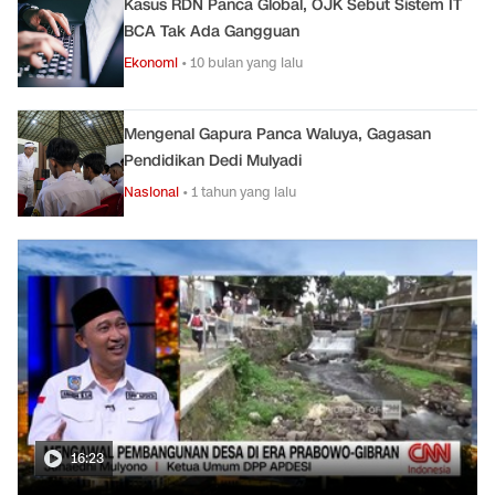
Kasus RDN Panca Global, OJK Sebut Sistem IT
BCA Tak Ada Gangguan
Ekonomi
•
10 bulan yang lalu
Mengenal Gapura Panca Waluya, Gagasan
Pendidikan Dedi Mulyadi
Nasional
•
1 tahun yang lalu
16:23