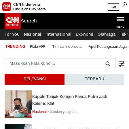
CNN Indonesia
Get
Find it on Play Store
Search
MENU
For You
Nasional
Internasional
Ekonomi
Olahraga
Tekn
TRENDING
Piala AFF
Timnas Indonesia
Apel Kebangsaan Jaga 
RELEVANSI
TERBARU
Kapolri Tunjuk Komjen Panca Putra Jadi
Kalemdiklat
Nasional
•
3 bulan yang lalu