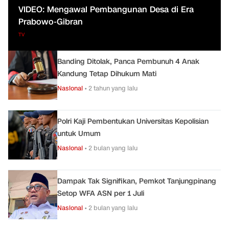
VIDEO: Mengawal Pembangunan Desa di Era
Prabowo-Gibran
TV
Banding Ditolak, Panca Pembunuh 4 Anak
Kandung Tetap Dihukum Mati
Nasional
•
2 tahun yang lalu
Polri Kaji Pembentukan Universitas Kepolisian
untuk Umum
Nasional
•
2 bulan yang lalu
Dampak Tak Signifikan, Pemkot Tanjungpinang
Setop WFA ASN per 1 Juli
Nasional
•
2 bulan yang lalu