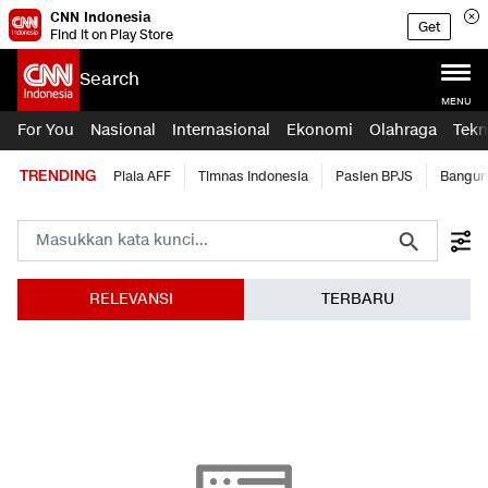
CNN Indonesia
Get
Find it on Play Store
Search
MENU
For You
Nasional
Internasional
Ekonomi
Olahraga
Tekn
TRENDING
Piala AFF
Timnas Indonesia
Pasien BPJS
Bangun
RELEVANSI
TERBARU