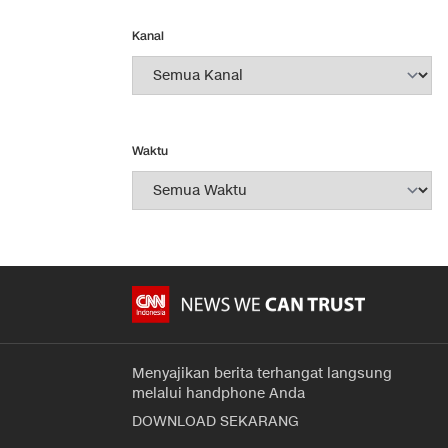
Kanal
Waktu
Menyajikan berita terhangat langsung
melalui handphone Anda
DOWNLOAD SEKARANG