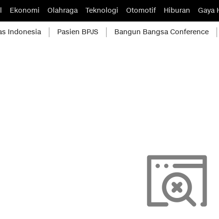
l
Ekonomi
Olahraga
Teknologi
Otomotif
Hiburan
Gaya 
as Indonesia
Pasien BPJS
Bangun Bangsa Conference