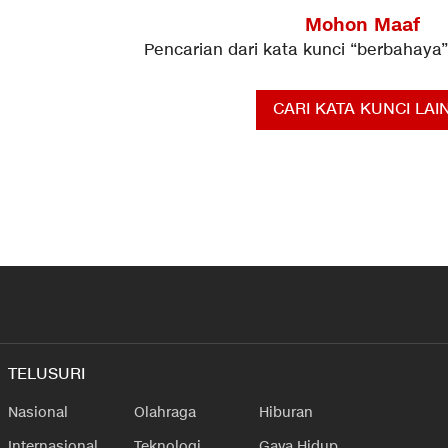
Mohon Maaf
Pencarian dari kata kunci “
berbahaya
CARI KATA KUNCI LAI
TELUSURI
Nasional
Olahraga
Hiburan
Internasional
Teknologi
Gaya Hidup