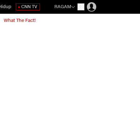
Hidup
CNN TV
RAGAM
What The Fact!