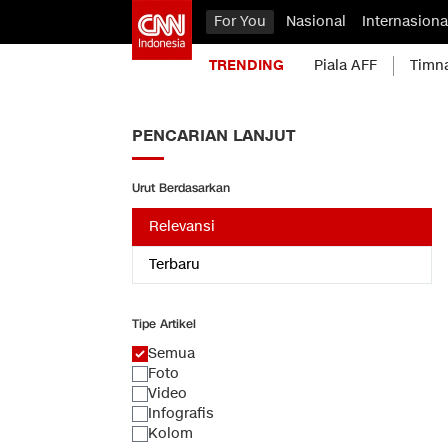
For You
Nasional
Internasiona
TRENDING
Piala AFF
Timn
PENCARIAN LANJUT
Urut Berdasarkan
Relevansi
Terbaru
Tipe Artikel
Semua
Foto
Video
Infografis
Kolom