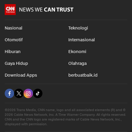
Nasional
Teknologi
Otomotif
Internasional
Hiburan
Ekonomi
Gaya Hidup
Olahraga
Download Apps
berbuatbaik.id
©2026 Trans Media, CNN name, logo and all associated elements (R) and ©
2026 Cable News Network, Inc. A Time Warner Company. All rights reserved.
CNN and the CNN logo are registered marks of Cable News Network, Inc.,
displayed with permission.