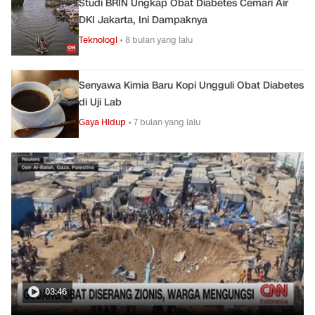
Studi BRIN Ungkap Obat Diabetes Cemari Air
DKI Jakarta, Ini Dampaknya
Teknologi
•
8 bulan yang lalu
Senyawa Kimia Baru Kopi Ungguli Obat Diabetes
di Uji Lab
Gaya Hidup
•
7 bulan yang lalu
03:46