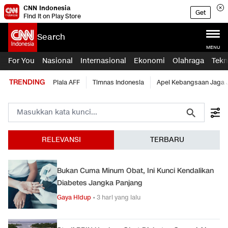
CNN Indonesia
Get
Find it on Play Store
Search
MENU
For You
Nasional
Internasional
Ekonomi
Olahraga
Tekn
TRENDING
Piala AFF
Timnas Indonesia
Apel Kebangsaan Jaga 
RELEVANSI
TERBARU
Bukan Cuma Minum Obat, Ini Kunci Kendalikan
Diabetes Jangka Panjang
Gaya Hidup
•
3 hari yang lalu