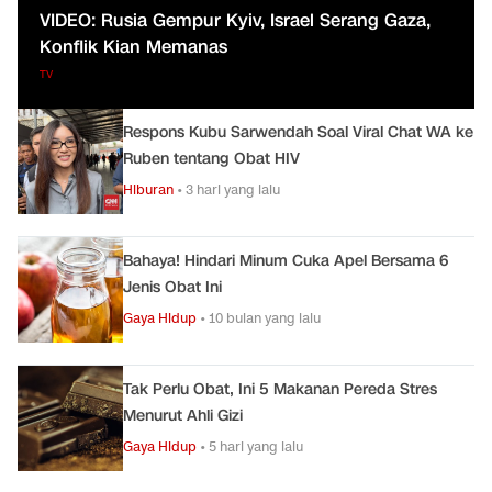
VIDEO: Rusia Gempur Kyiv, Israel Serang Gaza,
Konflik Kian Memanas
TV
Respons Kubu Sarwendah Soal Viral Chat WA ke
Ruben tentang Obat HIV
Hiburan
•
3 hari yang lalu
Bahaya! Hindari Minum Cuka Apel Bersama 6
Jenis Obat Ini
Gaya Hidup
•
10 bulan yang lalu
Tak Perlu Obat, Ini 5 Makanan Pereda Stres
Menurut Ahli Gizi
Gaya Hidup
•
5 hari yang lalu