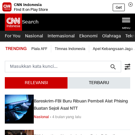
CNN Indonesia
Get
Find it on Play Store
Search
MENU
For You
Nasional
Internasional
Ekonomi
Olahraga
Tekn
TRENDING
Piala AFF
Timnas Indonesia
Apel Kebangsaan Jaga 
RELEVANSI
TERBARU
Bareskrim-FBI Buru Ribuan Pembeli Alat Phising
Buatan Sejoli Asal NTT
Nasional
•
4 bulan yang lalu