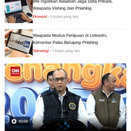
BNI Ingatkan Nasabah Jaga Data Pribadi,
Waspada Vishing dan Phishing
Ekonomi
•
3 bulan yang lalu
Waspada Modus Penipuan di LinkedIn,
Komentar Palsu Berujung Phishing
Teknologi
•
7 bulan yang lalu
02:00