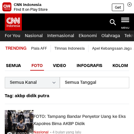
CNN Indonesia
Get
Find it on Play Store
MENU
For You
Nasional
Internasional
Ekonomi
Olahraga
Tekn
TRENDING
Piala AFF
Timnas Indonesia
Apel Kebangsaan Jaga 
SEMUA
FOTO
VIDEO
INFOGRAFIS
KOLOM
Tag: akbp didik putra
FOTO: Tampang Bandar Penyetor Uang ke Eks
Kapolres Bima AKBP Didik
Nasional
• 4 bulan yang lalu
5 FOTO