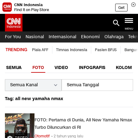
CNN Indonesia
Get
Find it on Play Store
MENU
For You
Nasional
Internasional
Ekonomi
Olahraga
Tekn
TRENDING
Piala AFF
Timnas Indonesia
Pasien BPJS
Bangun
SEMUA
FOTO
VIDEO
INFOGRAFIS
KOLOM
Tag: all new yamaha nmax
FOTO: Pertama di Dunia, All New Yamaha Nmax
Turbo Diluncurkan di RI
Otomotif
• 2 tahun yang lalu
7 FOTO