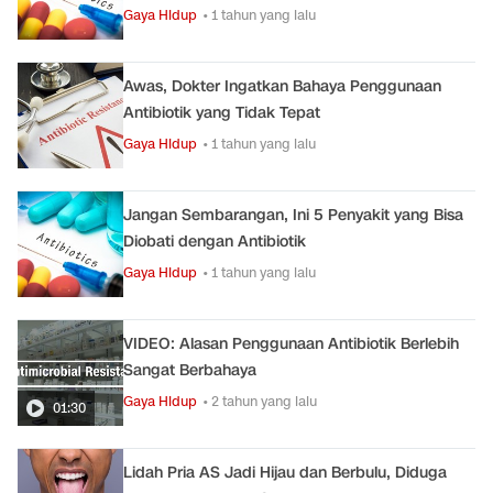
Gaya Hidup
• 1 tahun yang lalu
Awas, Dokter Ingatkan Bahaya Penggunaan
Antibiotik yang Tidak Tepat
Gaya Hidup
• 1 tahun yang lalu
Jangan Sembarangan, Ini 5 Penyakit yang Bisa
Diobati dengan Antibiotik
Gaya Hidup
• 1 tahun yang lalu
VIDEO: Alasan Penggunaan Antibiotik Berlebih
Sangat Berbahaya
Gaya Hidup
• 2 tahun yang lalu
01:30
Lidah Pria AS Jadi Hijau dan Berbulu, Diduga