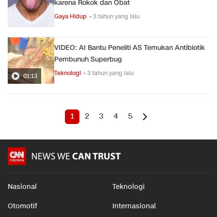
karena Rokok dan Obat
Gaya Hidup
• 3 tahun yang lalu
VIDEO: AI Bantu Peneliti AS Temukan Antibiotik
Pembunuh Superbug
Teknologi
• 3 tahun yang lalu
01:13
1
2
3
4
5
Nasional
Teknologi
Otomotif
Internasional