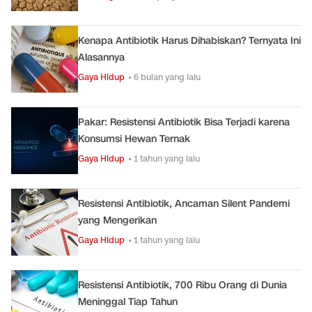
Kenapa Antibiotik Harus Dihabiskan? Ternyata Ini
Alasannya
Gaya Hidup
• 6 bulan yang lalu
Pakar: Resistensi Antibiotik Bisa Terjadi karena
Konsumsi Hewan Ternak
Gaya Hidup
• 1 tahun yang lalu
Resistensi Antibiotik, Ancaman Silent Pandemi
yang Mengerikan
Gaya Hidup
• 1 tahun yang lalu
Resistensi Antibiotik, 700 Ribu Orang di Dunia
Meninggal Tiap Tahun