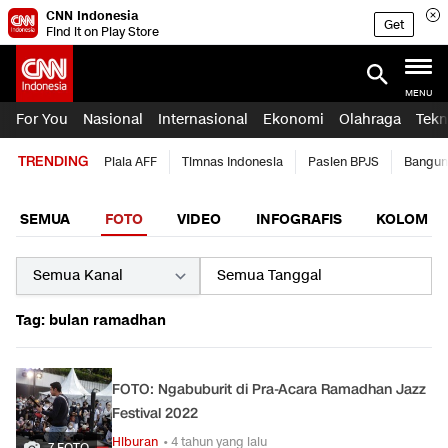
CNN Indonesia
Get
Find it on Play Store
MENU
For You
Nasional
Internasional
Ekonomi
Olahraga
Tekn
TRENDING
Piala AFF
Timnas Indonesia
Pasien BPJS
Bangun
SEMUA
FOTO
VIDEO
INFOGRAFIS
KOLOM
Tag: bulan ramadhan
FOTO: Ngabuburit di Pra-Acara Ramadhan Jazz
Festival 2022
Hiburan
• 4 tahun yang lalu
7 FOTO