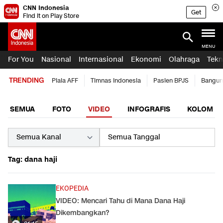
CNN Indonesia
Get
Find it on Play Store
MENU
For You
Nasional
Internasional
Ekonomi
Olahraga
Tekn
TRENDING
Piala AFF
Timnas Indonesia
Pasien BPJS
Bangun
SEMUA
FOTO
VIDEO
INFOGRAFIS
KOLOM
Tag: dana haji
EKOPEDIA
VIDEO: Mencari Tahu di Mana Dana Haji
Dikembangkan?