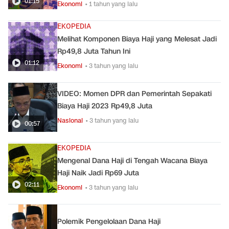
01:15
Ekonomi
• 1 tahun yang lalu
EKOPEDIA
Melihat Komponen Biaya Haji yang Melesat Jadi
Rp49,8 Juta Tahun Ini
01:12
Ekonomi
• 3 tahun yang lalu
VIDEO: Momen DPR dan Pemerintah Sepakati
Biaya Haji 2023 Rp49,8 Juta
Nasional
• 3 tahun yang lalu
00:57
EKOPEDIA
Mengenal Dana Haji di Tengah Wacana Biaya
Haji Naik Jadi Rp69 Juta
02:11
Ekonomi
• 3 tahun yang lalu
Polemik Pengelolaan Dana Haji