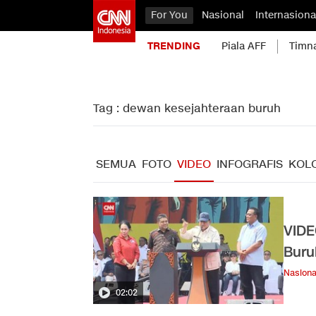
For You
Nasional
Internasiona
TRENDING
Piala AFF
Timn
Tag : dewan kesejahteraan buruh
SEMUA
FOTO
VIDEO
INFOGRAFIS
KOL
VIDE
Buru
Nasiona
02:02