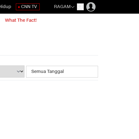
Hidup
CNN TV
RAGAM
What The Fact!