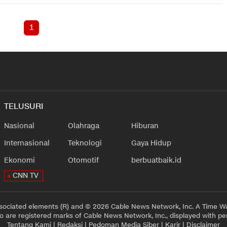
1
TELUSURI
Nasional
Olahraga
Hiburan
Internasional
Teknologi
Gaya Hidup
Ekonomi
Otomotif
berbuatbaik.id
CNN TV
sociated elements (R) and © 2026 Cable News Network, Inc. A Time Wa
 are registered marks of Cable News Network, Inc., displayed with pe
Tentang Kami
|
Redaksi
|
Pedoman Media Siber
|
Karir
|
Disclaimer