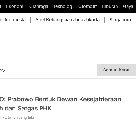
l
Ekonomi
Olahraga
Teknologi
Otomotif
Hiburan
Gaya 
as Indonesia
Apel Kebangsaan Jaga Jakarta
Singapura
OM
O: Prabowo Bentuk Dewan Kesejahteraan
h dan Satgas PHK
l
• 1 tahun yang lalu