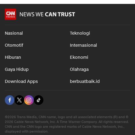
Nasional
Teknologi
Otomotif
Internasional
Hiburan
Ekonomi
Gaya Hidup
Olahraga
Download Apps
berbuatbaik.id
©2026 Trans Media, CNN name, logo and all associated elements (R) and ©
2026 Cable News Network, Inc. A Time Warner Company. All rights reserved.
CNN and the CNN logo are registered marks of Cable News Network, Inc.,
displayed with permission.