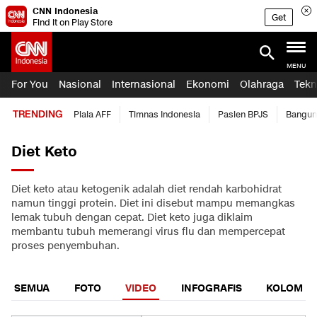
CNN Indonesia
Get
Find it on Play Store
MENU
For You
Nasional
Internasional
Ekonomi
Olahraga
Tekn
TRENDING
Piala AFF
Timnas Indonesia
Pasien BPJS
Bangun
Diet Keto
Diet keto atau ketogenik adalah diet rendah karbohidrat
namun tinggi protein. Diet ini disebut mampu memangkas
lemak tubuh dengan cepat. Diet keto juga diklaim
membantu tubuh memerangi virus flu dan mempercepat
proses penyembuhan.
SEMUA
FOTO
VIDEO
INFOGRAFIS
KOLOM