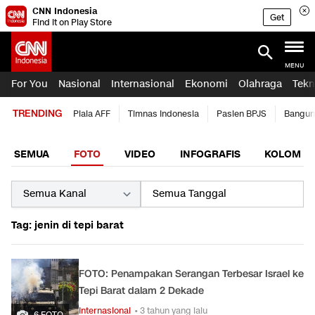
CNN Indonesia
Get
Find it on Play Store
MENU
For You
Nasional
Internasional
Ekonomi
Olahraga
Tekn
TRENDING
Piala AFF
Timnas Indonesia
Pasien BPJS
Bangun
SEMUA
FOTO
VIDEO
INFOGRAFIS
KOLOM
Tag: jenin di tepi barat
FOTO: Penampakan Serangan Terbesar Israel ke
Tepi Barat dalam 2 Dekade
Internasional
• 3 tahun yang lalu
6 FOTO