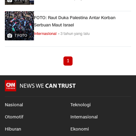
FOTO: Raut Duka Palestina Antar Korban
Serbuan Maut Israel
Internasional
• 3 tahun yang lalu
7 FOTO
1
Nasional
Teknologi
Otomotif
Internasional
Hiburan
Ekonomi