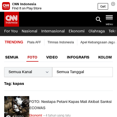
CNN Indonesia
Get
Find it on Play Store
MENU
For You
Nasional
Internasional
Ekonomi
Olahraga
Tekn
TRENDING
Piala AFF
Timnas Indonesia
Apel Kebangsaan Jaga 
SEMUA
FOTO
VIDEO
INFOGRAFIS
KOLOM
Tag: kapas
FOTO: Nestapa Petani Kapas Mali Akibat Sanksi
ECOWAS
Ekonomi
• 4 tahun yang lalu
6 FOTO