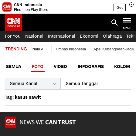
CNN Indonesia
Get
Find it on Play Store
MENU
For You
Nasional
Internasional
Ekonomi
Olahraga
Tekn
TRENDING
Piala AFF
Timnas Indonesia
Apel Kebangsaan Jaga 
SEMUA
FOTO
VIDEO
INFOGRAFIS
KOLOM
Tag: kasus sawit