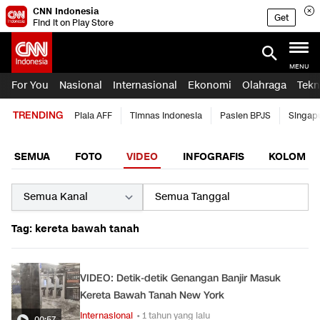
CNN Indonesia
Get
Find it on Play Store
MENU
For You
Nasional
Internasional
Ekonomi
Olahraga
Tekn
TRENDING
Piala AFF
Timnas Indonesia
Pasien BPJS
Singap
SEMUA
FOTO
VIDEO
INFOGRAFIS
KOLOM
Tag: kereta bawah tanah
VIDEO: Detik-detik Genangan Banjir Masuk
Kereta Bawah Tanah New York
Internasional
• 1 tahun yang lalu
00:57