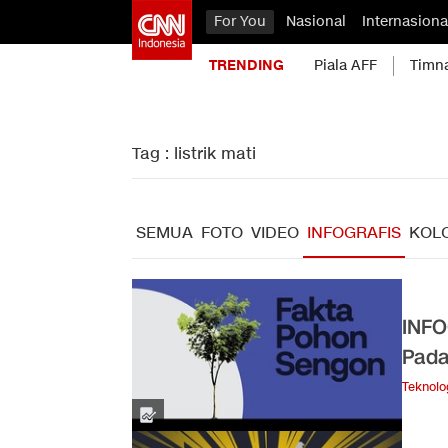
For You
Nasional
Internasiona
TRENDING
Piala AFF
Timn
Tag : listrik mati
SEMUA
FOTO
VIDEO
INFOGRAFIS
KOL
INFO
Pad
Teknolo