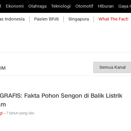
l
Ekonomi
Olahraga
Teknologi
Otomotif
Hiburan
Gaya 
as Indonesia
Pasien BPJS
Singapura
What The Fact!
OM
GRAFIS: Fakta Pohon Sengon di Balik Listrik
am
gi
• 7 tahun yang lalu