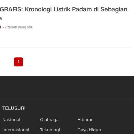
GRAFIS: Kronologi Listrik Padam di Sebagian
a
i
• 7 tahun yang lalu
1
TELUSURI
Nasional
Olahraga
Hiburan
Internasional
Teknologi
Gaya Hidup