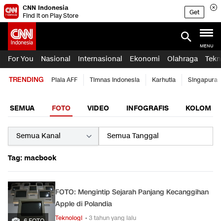
CNN Indonesia
Get
Find it on Play Store
MENU
For You
Nasional
Internasional
Ekonomi
Olahraga
Tekn
TRENDING
Piala AFF
Timnas Indonesia
Karhutla
Singapura
SEMUA
FOTO
VIDEO
INFOGRAFIS
KOLOM
Tag: macbook
FOTO: Mengintip Sejarah Panjang Kecanggihan
Apple di Polandia
Teknologi
• 3 tahun yang lalu
6 FOTO