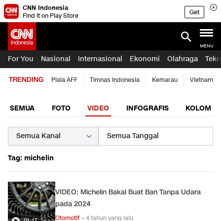
CNN Indonesia
Get
Find it on Play Store
MENU
For You
Nasional
Internasional
Ekonomi
Olahraga
Tekn
TRENDING
Piala AFF
Timnas Indonesia
Kemarau
Vietnam
SEMUA
FOTO
VIDEO
INFOGRAFIS
KOLOM
Tag: michelin
VIDEO: Michelin Bakal Buat Ban Tanpa Udara
pada 2024
Otomotif
• 4 tahun yang lalu
01:17