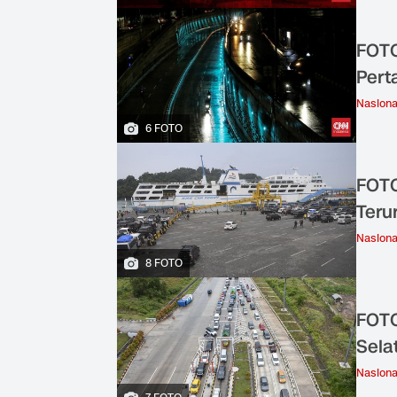
FOTO
Pert
Nasiona
6 FOTO
FOTO
Teru
Nasiona
8 FOTO
FOTO
Sela
Nasiona