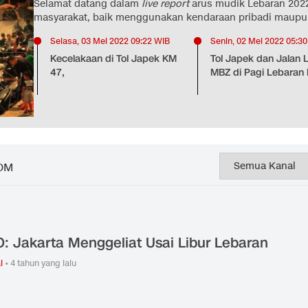
Selamat datang dalam
live report
arus mudik Lebaran 202
masyarakat, baik menggunakan kendaraan pribadi maup
Selasa, 03 Mei 2022 09:22 WIB
Senin, 02 Mei 2022 05:3
Kecelakaan di Tol Japek KM
Tol Japek dan Jalan 
47,
MBZ di Pagi Lebaran
OM
: Jakarta Menggeliat Usai Libur Lebaran
l
•
4 tahun yang lalu