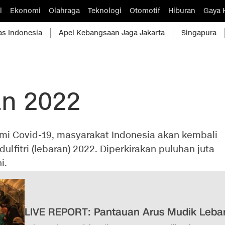
l
Ekonomi
Olahraga
Teknologi
Otomotif
Hiburan
Gaya 
as Indonesia
Apel Kebangsaan Jaga Jakarta
Singapura
an 2022
mi Covid-19, masyarakat Indonesia akan kembali
lfitri (lebaran) 2022. Diperkirakan puluhan juta
i.
LIVE REPORT: Pantauan Arus Mudik Leba