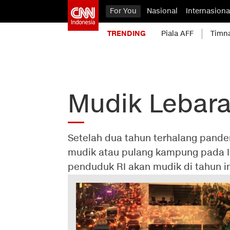
For You
Nasional
Internasiona
TRENDING
Piala AFF
Timn
Mudik Lebar
Setelah dua tahun terhalang pande
mudik atau pulang kampung pada Idu
penduduk RI akan mudik di tahun in