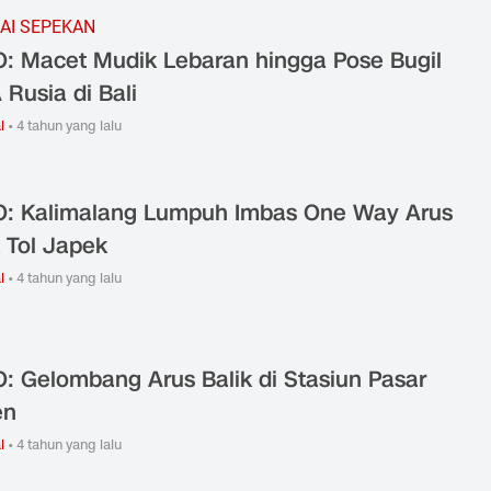
AI SEPEKAN
: Macet Mudik Lebaran hingga Pose Bugil
Rusia di Bali
l
•
4 tahun yang lalu
: Kalimalang Lumpuh Imbas One Way Arus
k Tol Japek
l
•
4 tahun yang lalu
: Gelombang Arus Balik di Stasiun Pasar
en
l
•
4 tahun yang lalu