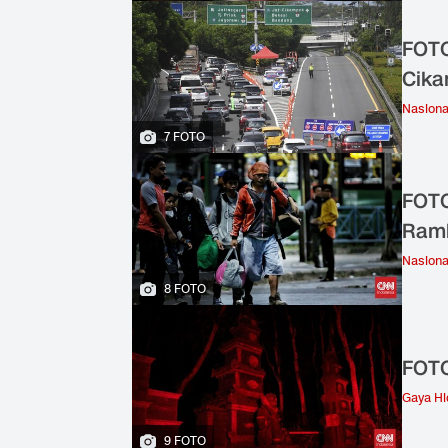
FOTO
Cika
Nasiona
7 FOTO
FOTO
Ram
Nasiona
8 FOTO
FOTO
Gaya H
9 FOTO