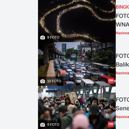
BINGK
FOTO
WNA 
Nasiona
9 FOTO
FOTO
Bali
Nasiona
10 FOTO
FOTO
Sen
Nasiona
9 FOTO