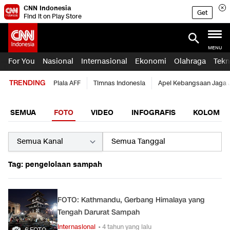
CNN Indonesia
Get
Find it on Play Store
MENU
For You
Nasional
Internasional
Ekonomi
Olahraga
Tekn
TRENDING
Piala AFF
Timnas Indonesia
Apel Kebangsaan Jaga 
SEMUA
FOTO
VIDEO
INFOGRAFIS
KOLOM
Tag: pengelolaan sampah
FOTO: Kathmandu, Gerbang Himalaya yang
Tengah Darurat Sampah
Internasional
• 4 tahun yang lalu
6 FOTO