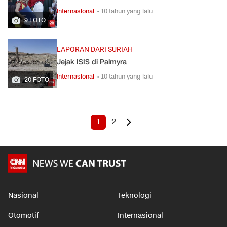
Internasional
• 10 tahun yang lalu
9 FOTO
LAPORAN DARI SURIAH
Jejak ISIS di Palmyra
Internasional
• 10 tahun yang lalu
20 FOTO
1
2
Nasional
Teknologi
Otomotif
Internasional