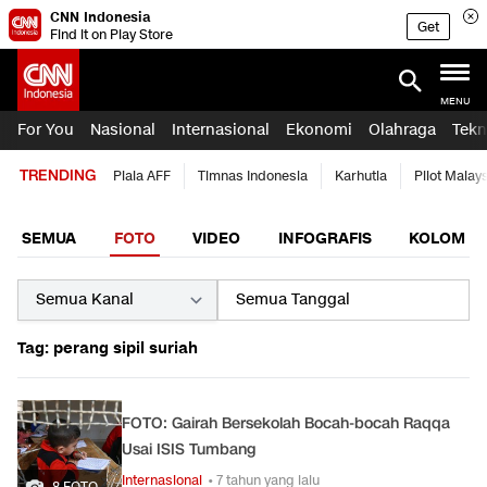
CNN Indonesia
Get
Find it on Play Store
MENU
For You
Nasional
Internasional
Ekonomi
Olahraga
Tekn
TRENDING
Piala AFF
Timnas Indonesia
Karhutla
Pilot Malay
SEMUA
FOTO
VIDEO
INFOGRAFIS
KOLOM
Tag: perang sipil suriah
FOTO: Gairah Bersekolah Bocah-bocah Raqqa
Usai ISIS Tumbang
Internasional
• 7 tahun yang lalu
8 FOTO