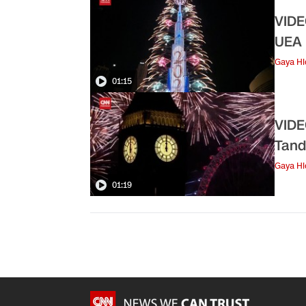
VIDE
UEA 
Gaya H
01:15
VIDE
Tand
Gaya H
01:19