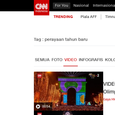
For You
Nasional
Internasiona
TRENDING
Piala AFF
Timn
Tag : perayaan tahun baru
SEMUA
FOTO
VIDEO
INFOGRAFIS
KOL
VIDE
Olim
Gaya H
00:54