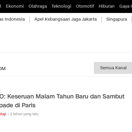
l
Ekonomi
Olahraga
Teknologi
Otomotif
Hiburan
Gaya 
as Indonesia
Apel Kebangsaan Jaga Jakarta
Singapura
OM
O: Keseruan Malam Tahun Baru dan Sambut
pade di Paris
idup
• 2 tahun yang lalu