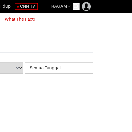
Hidup
CNN TV
RAGAM
What The Fact!