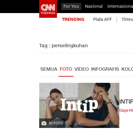
For You
Nasional
Internasiona
TRENDING
Piala AFF
Timn
Tag : perselingkuhan
SEMUA
FOTO
VIDEO
INFOGRAFIS
KOL
INTI
Gaya H
10 FOTO