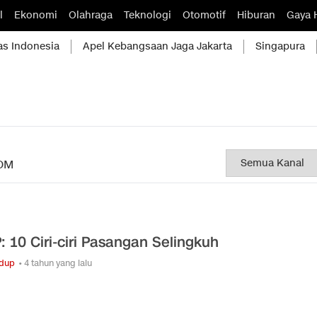
l
Ekonomi
Olahraga
Teknologi
Otomotif
Hiburan
Gaya 
as Indonesia
Apel Kebangsaan Jaga Jakarta
Singapura
OM
P: 10 Ciri-ciri Pasangan Selingkuh
idup
• 4 tahun yang lalu