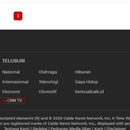
1
TELUSURI
Nasional
Olahraga
Hiburan
Internasional
Teknologi
Gaya Hidup
Ekonomi
Otomotif
berbuatbaik.id
CNN TV
sociated elements (R) and © 2026 Cable News Network, Inc. A Time Wa
 are registered marks of Cable News Network, Inc., displayed with pe
Tentang Kami
|
Redaksi
|
Pedoman Media Siber
|
Karir
|
Disclaimer