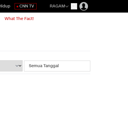
Hidup
CNN TV
RAGAM
What The Fact!