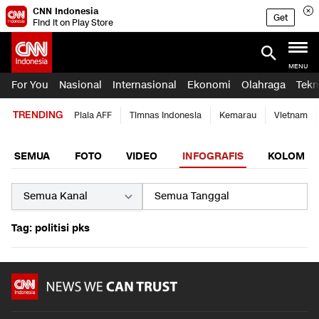
CNN Indonesia
Get
Find it on Play Store
MENU
For You
Nasional
Internasional
Ekonomi
Olahraga
Tekn
TRENDING
Piala AFF
Timnas Indonesia
Kemarau
Vietnam
SEMUA
FOTO
VIDEO
INFOGRAFIS
KOLOM
Tag: politisi pks