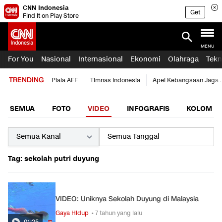
CNN Indonesia
Get
Find it on Play Store
MENU
For You
Nasional
Internasional
Ekonomi
Olahraga
Tekn
TRENDING
Piala AFF
Timnas Indonesia
Apel Kebangsaan Jaga 
SEMUA
FOTO
VIDEO
INFOGRAFIS
KOLOM
Tag: sekolah putri duyung
VIDEO: Uniknya Sekolah Duyung di Malaysia
Gaya Hidup
• 7 tahun yang lalu
01:25