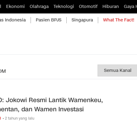
l
Ekonomi
Olahraga
Teknologi
Otomotif
Hiburan
Gaya 
as Indonesia
Pasien BPJS
Singapura
What The Fact!
OM
: Jokowi Resmi Lantik Wamenkeu,
ntan, dan Wamen Investasi
i
• 2 tahun yang lalu