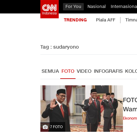
For You
Nasional
Internasiona
TRENDING
Piala AFF
Timn
Tag : sudaryono
SEMUA
FOTO
VIDEO
INFOGRAFIS
KOL
FOTO
Wame
Ekonom
7 FOTO