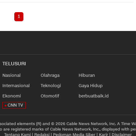
1
TELUSURI
Nasional
Olahraga
Hiburan
Internasional
Teknologi
Gaya Hidup
Ekonomi
Otomotif
berbuatbaik.id
CNN TV
sociated elements (R) and © 2026 Cable News Network, Inc. A Time Wa
 are registered marks of Cable News Network, Inc., displayed with pe
Tentang Kami
|
Redaksi
|
Pedoman Media Siber
|
Karir
|
Disclaimer