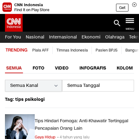
CNN Indonesia
Get
Find it on Play Store
MENU
For You
Nasional
Internasional
Ekonomi
Olahraga
Tekn
TRENDING
Piala AFF
Timnas Indonesia
Pasien BPJS
Bangun
SEMUA
FOTO
VIDEO
INFOGRAFIS
KOLOM
Tag: tips psikologi
Tips Hindari Fomoga: Anti-Khawatir Tertinggal
Pencapaian Orang Lain
Gaya Hidup
• 4 tahun yang lalu