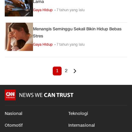
Lama
Gaya Hidup
• 7 tahun yang lalu
Menangis Seminggu Sekali Bikin Hidup Bebas
Stres
Gaya Hidup
• 7 tahun yang lalu
1
2
Nasional
Teknologi
Otomotif
Internasional