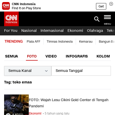
CNN Indonesia
Get
Find it on Play Store
MENU
For You
Nasional
Internasional
Ekonomi
Olahraga
Tekn
TRENDING
Piala AFF
Timnas Indonesia
Kemarau
Bangun Ba
SEMUA
FOTO
VIDEO
INFOGRAFIS
KOLOM
Tag: toko emas
FOTO: Wajah Lesu Cikini Gold Center di Tengah
Pandemi
Ekonomi
• 5 tahun yang lalu
8 FOTO