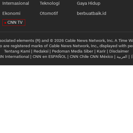
Internasional
Teknologi
Gaya Hidup
Ekonomi
Otomotif
berbuatbaik.id
CNN TV
sociated elements (R) and © 2026 Cable News Network, Inc. A Time Wa
 are registered marks of Cable News Network, Inc., displayed with pe
Tentang Kami
|
Redaksi
|
Pedoman Media Siber
|
Karir
|
Disclaimer
N International
|
CNN en ESPAÑOL
|
CNN Chile
CNN México
|
العربية
|