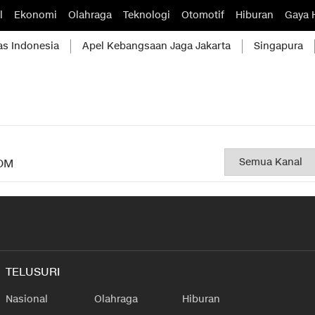
l
Ekonomi
Olahraga
Teknologi
Otomotif
Hiburan
Gaya 
as Indonesia
Apel Kebangsaan Jaga Jakarta
Singapura
OM
TELUSURI
Nasional
Olahraga
Hiburan