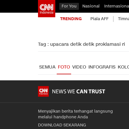
For You
Nasional
Internasiona
TRENDING
Piala AFF
Timn
Tag : upacara detik detik proklamasi ri
SEMUA
FOTO
VIDEO
INFOGRAFIS
KOL
Menyajikan berita terhangat langsung
melalui handphone Anda
DOWNLOAD SEKARANG