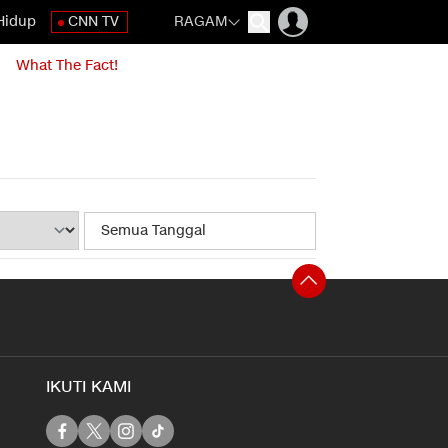
Hidup
CNN TV
RAGAM
What The Fact!
IKUTI KAMI