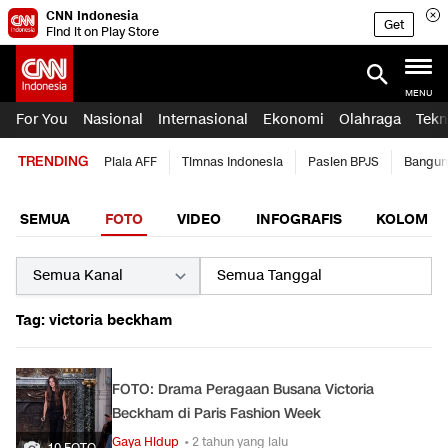
CNN Indonesia
Get
Find it on Play Store
MENU
For You
Nasional
Internasional
Ekonomi
Olahraga
Tekn
TRENDING
Piala AFF
Timnas Indonesia
Pasien BPJS
Bangun
SEMUA
FOTO
VIDEO
INFOGRAFIS
KOLOM
Tag: victoria beckham
FOTO: Drama Peragaan Busana Victoria
Beckham di Paris Fashion Week
Gaya Hidup
• 2 tahun yang lalu
10 FOTO