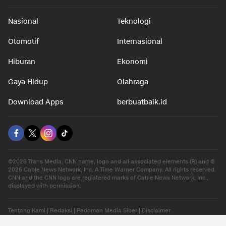
Nasional
Teknologi
Otomotif
Internasional
Hiburan
Ekonomi
Gaya Hidup
Olahraga
Download Apps
berbuatbaik.id
©2026 Trans Media, CNN name, logo and all associated elements (R) and ©
2026 Cable News Network, Inc. A Time Warner Company. All rights reserved.
CNN and the CNN logo are registered marks of Cable News Network, Inc.,
displayed with permission.
Tentang Kami
|
Redaksi
|
Pedoman Media Siber
|
Disclaimer