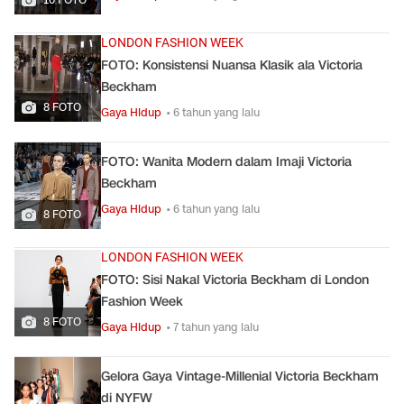
LONDON FASHION WEEK
FOTO: Konsistensi Nuansa Klasik ala Victoria
Beckham
8 FOTO
Gaya Hidup
• 6 tahun yang lalu
FOTO: Wanita Modern dalam Imaji Victoria
Beckham
Gaya Hidup
• 6 tahun yang lalu
8 FOTO
LONDON FASHION WEEK
FOTO: Sisi Nakal Victoria Beckham di London
Fashion Week
8 FOTO
Gaya Hidup
• 7 tahun yang lalu
Gelora Gaya Vintage-Millenial Victoria Beckham
di NYFW