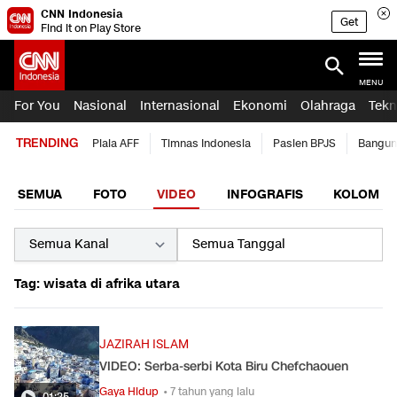
CNN Indonesia
Get
Find it on Play Store
MENU
For You
Nasional
Internasional
Ekonomi
Olahraga
Tekn
TRENDING
Piala AFF
Timnas Indonesia
Pasien BPJS
Bangun
SEMUA
FOTO
VIDEO
INFOGRAFIS
KOLOM
Tag: wisata di afrika utara
JAZIRAH ISLAM
VIDEO: Serba-serbi Kota Biru Chefchaouen
Gaya Hidup
• 7 tahun yang lalu
01:25