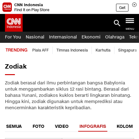
CNN Indonesia
Get
Find it on Play Store
MENU
For You
Nasional
Internasional
Ekonomi
Olahraga
Tekn
TRENDING
Piala AFF
Timnas Indonesia
Karhutla
Singapura
Zodiak
Zodiak berasal dari ilmu perbintangan bangsa Babylonia
untuk menggambarkan siklus 12 rasi bintang. Berasal dari
bahasa Yunani, zodiakos kuklos berarti lingkaran binatang.
Hingga kini, zodiak digunakan untuk memprediksi atau
mencerminkan karakteristik kepribadian.
SEMUA
FOTO
VIDEO
INFOGRAFIS
KOLOM