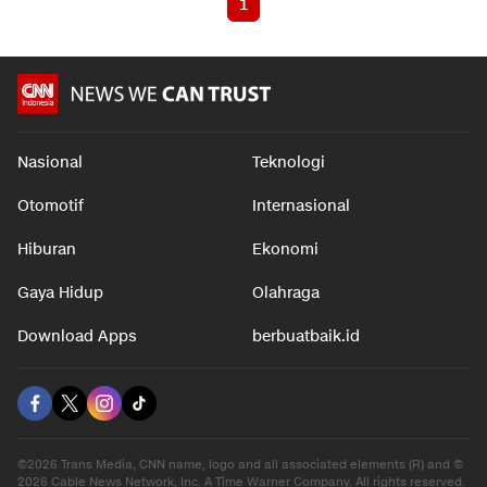
1
Nasional
Teknologi
Otomotif
Internasional
Hiburan
Ekonomi
Gaya Hidup
Olahraga
Download Apps
berbuatbaik.id
©2026 Trans Media, CNN name, logo and all associated elements (R) and ©
2026 Cable News Network, Inc. A Time Warner Company. All rights reserved.