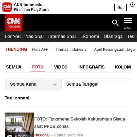
CNN Indonesia
Get
Find it on Play Store
MENU
For You
Nasional
Internasional
Ekonomi
Olahraga
Tekn
TRENDING
Piala AFF
Timnas Indonesia
Apel Kebangsaan Jaga 
SEMUA
FOTO
VIDEO
INFOGRAFIS
KOLOM
Tag: zonasi
FOTO: Fenomena Sekolah Kekurangan Siswa
saat PPDB Zonasi
Nasional
• 2 tahun yang lalu
6 FOTO