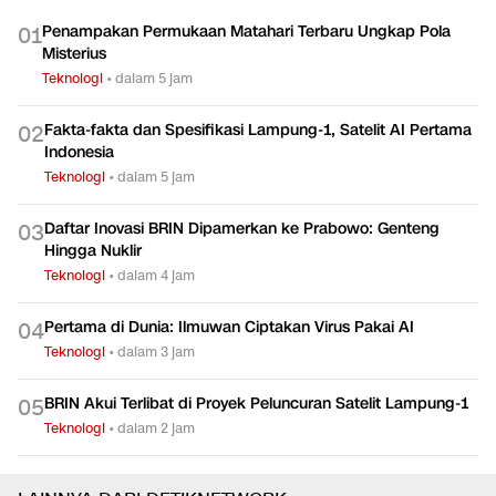
Penampakan Permukaan Matahari Terbaru Ungkap Pola
0
1
Misterius
Teknologi
•
dalam 5 jam
Fakta-fakta dan Spesifikasi Lampung-1, Satelit AI Pertama
0
2
Indonesia
Teknologi
•
dalam 5 jam
Daftar Inovasi BRIN Dipamerkan ke Prabowo: Genteng
0
3
Hingga Nuklir
Teknologi
•
dalam 4 jam
Pertama di Dunia: Ilmuwan Ciptakan Virus Pakai AI
0
4
Teknologi
•
dalam 3 jam
BRIN Akui Terlibat di Proyek Peluncuran Satelit Lampung-1
0
5
Teknologi
•
dalam 2 jam