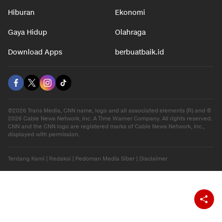
Hiburan
Ekonomi
Gaya Hidup
Olahraga
Download Apps
berbuatbaik.id
©2026 Trans Media, CNN name, logo and all associated elements (R) and ©
2026 Cable News Network, Inc. A Time Warner Company. All rights reserved.
CNN and the CNN logo are registered marks of Cable News Network, Inc.,
displayed with permission.
Tentang Kami
|
Redaksi
|
Pedoman Media Siber
|
Disclaimer