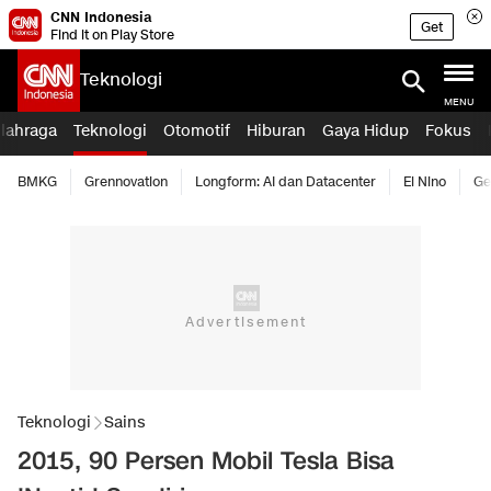
CNN Indonesia
Get
Find it on Play Store
Teknologi
MENU
lahraga
Teknologi
Otomotif
Hiburan
Gaya Hidup
Fokus
BMKG
Grennovation
Longform: AI dan Datacenter
El Nino
Ge
Teknologi
Sains
2015, 90 Persen Mobil Tesla Bisa