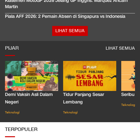
Klasemen MotoGP 2026 Jelang GP Inggris: Marquez Ancam
Martin
Piala AFF 2026: 2 Pemain Absen di Singapura vs Indonesia
LIHAT SEMUA
PIJAR
LIHAT SEMUA
Demi Vaksin Asli Dalam
Tidur Panjang Sesar
Seribu J
Negeri
Lembang
Teknologi
Teknologi
Teknologi
TERPOPULER