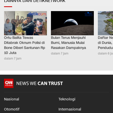
LAINNYA DARI DETIKNETWORK
Ortu Balita Tewas
Bulan Terus Menjauhi
Daftar N
Ditabrak Oknum Polisi di
Bumi, Manusia Mulai
di Dunia
Bone Diberi Santunan Rp
Rasakan Dampaknya
Pendudu
10 Juta
dalam 7 jam
dalam 6 j
dalam 7 jam
Nasional
Teknologi
Otomotif
Internasional