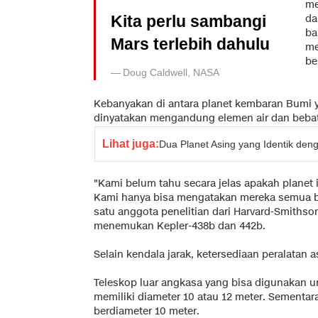
me
Kita perlu sambangi
da
ba
Mars terlebih dahulu
me
be
Doug Caldwell, NASA
Kebanyakan di antara planet kembaran Bumi
dinyatakan mengandung elemen air dan beba
Lihat juga:
Dua Planet Asing yang Identik den
"Kami belum tahu secara jelas apakah planet in
Kami hanya bisa mengatakan mereka semua ber
satu anggota penelitian dari Harvard-Smithson
menemukan Kepler-438b dan 442b.
Selain kendala jarak, ketersediaan peralatan 
Teleskop luar angkasa yang bisa digunakan u
memiliki diameter 10 atau 12 meter. Sementara 
berdiameter 10 meter.