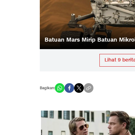
i Kehidupan?
Pemburu Kembaran Bumi sudah 
Lihat
9
berit
Bagikan: