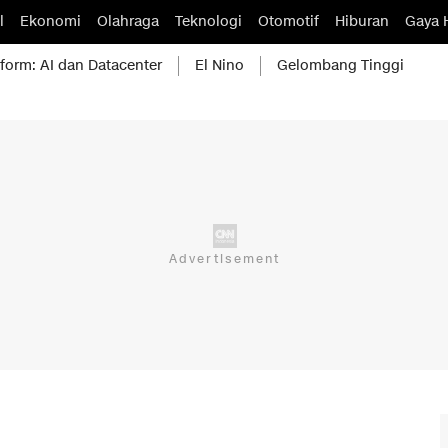
l
Ekonomi
Olahraga
Teknologi
Otomotif
Hiburan
Gaya 
form: AI dan Datacenter
El Nino
Gelombang Tinggi