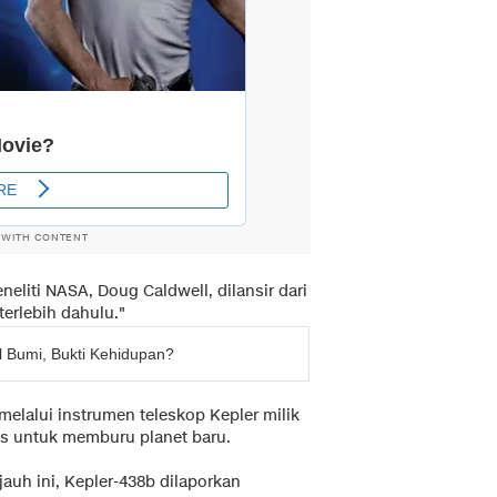
 WITH CONTENT
eneliti NASA, Doug Caldwell, dilansir dari
terlebih dahulu."
l Bumi, Bukti Kehidupan?
 melalui instrumen teleskop Kepler milik
us untuk memburu planet baru.
jauh ini, Kepler-438b dilaporkan