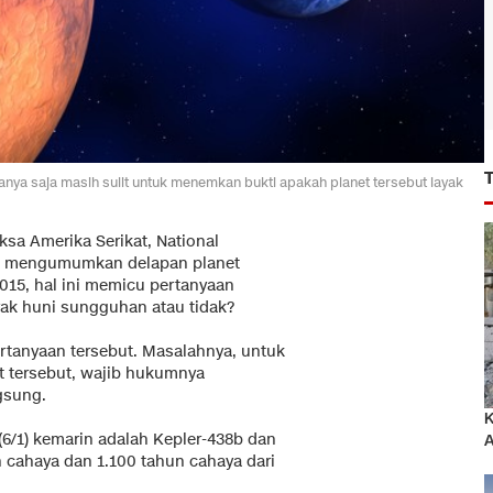
anya saja masih sulit untuk menemkan bukti apakah planet tersebut layak
ksa Amerika Serikat, National
A) mengumumkan delapan planet
15, hal ini memicu pertanyaan
yak huni sungguhan atau tidak?
rtanyaan tersebut. Masalahnya, untuk
t tersebut, wajib hukumnya
gsung.
K
6/1) kemarin adalah Kepler-438b dan
A
 cahaya dan 1.100 tahun cahaya dari