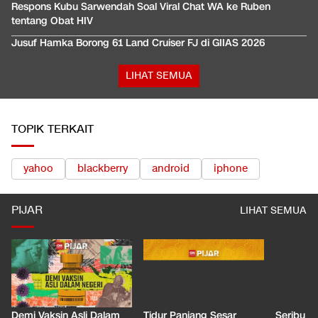
Respons Kubu Sarwendah Soal Viral Chat WA ke Ruben
tentang Obat HIV
Jusuf Hamka Borong 61 Land Cruiser FJ di GIIAS 2026
LIHAT SEMUA
TOPIK TERKAIT
yahoo
blackberry
android
iphone
PIJAR
LIHAT SEMUA
Demi Vaksin Asli Dalam
Tidur Panjang Sesar
Seribu J