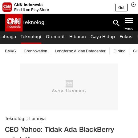
CNN Indonesia
Get
Find it on Play Store
Teknologi
MENU
lahraga
Teknologi
Otomotif
Hiburan
Gaya Hidup
Fokus
BMKG
Grennovation
Longform: AI dan Datacenter
El Nino
Ge
Teknologi
Lainnya
CEO Yahoo: Tidak Ada BlackBerry