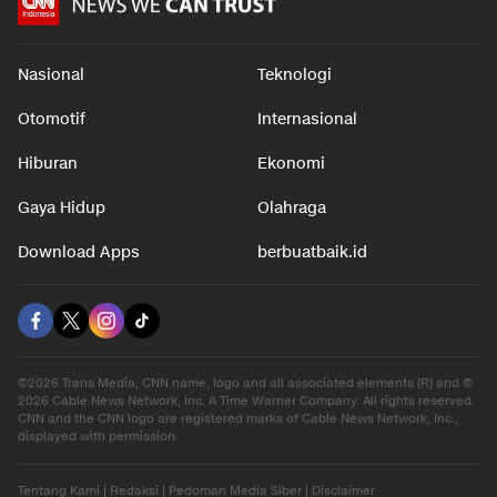
Nasional
Teknologi
Otomotif
Internasional
Hiburan
Ekonomi
Gaya Hidup
Olahraga
Download Apps
berbuatbaik.id
©2026 Trans Media, CNN name, logo and all associated elements (R) and ©
2026 Cable News Network, Inc. A Time Warner Company. All rights reserved.
CNN and the CNN logo are registered marks of Cable News Network, Inc.,
displayed with permission.
Tentang Kami
|
Redaksi
|
Pedoman Media Siber
|
Disclaimer