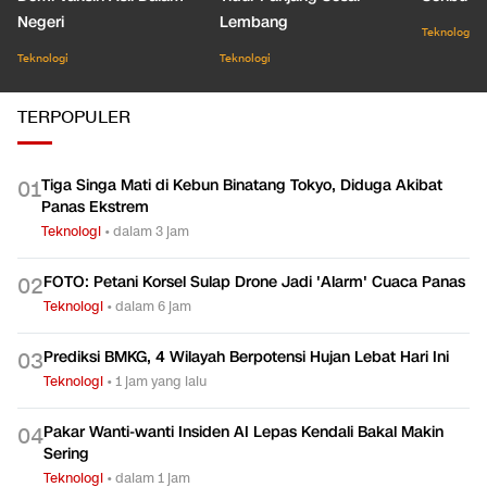
Negeri
Lembang
Teknologi
Teknologi
Teknologi
TERPOPULER
Tiga Singa Mati di Kebun Binatang Tokyo, Diduga Akibat
0
1
Panas Ekstrem
Teknologi
•
dalam 3 jam
FOTO: Petani Korsel Sulap Drone Jadi 'Alarm' Cuaca Panas
0
2
Teknologi
•
dalam 6 jam
Prediksi BMKG, 4 Wilayah Berpotensi Hujan Lebat Hari Ini
0
3
Teknologi
•
1 jam yang lalu
Pakar Wanti-wanti Insiden AI Lepas Kendali Bakal Makin
0
4
Sering
Teknologi
•
dalam 1 jam