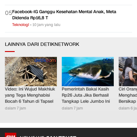
Facebook-IG Ganggu Kesehatan Mental Anak, Meta
0
5
Didenda Rp16,8 T
Teknologi
•
10 jam yang lalu
LAINNYA DARI DETIKNETWORK
Video: Ini Wujud Makhluk
Pemerintah Bakal Kasih
Ciri Oran
yang Tega Menghabisi
Rp26 Juta Jika Berhasil
Menghad
Bocah 6 Tahun di Tapsel
Tangkap Lele Jumbo Ini
Bersikap
dalam 7 jam
dalam 7 jam
dalam 6 j