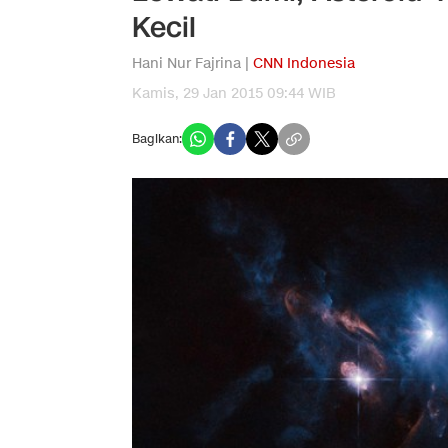
Kecil
Hani Nur Fajrina |
CNN Indonesia
Kamis, 29 Jan 2015 09:44 WIB
Bagikan: