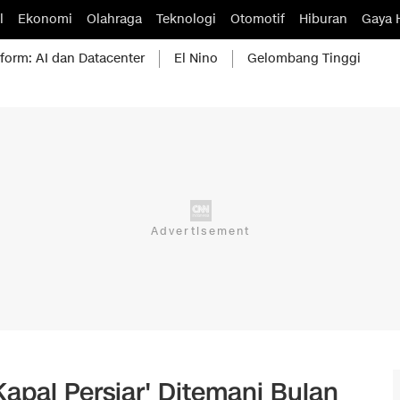
l
Ekonomi
Olahraga
Teknologi
Otomotif
Hiburan
Gaya 
form: AI dan Datacenter
El Nino
Gelombang Tinggi
Kapal Persiar' Ditemani Bulan