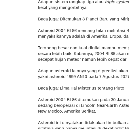
Adapun sistem rangkap tiga atau
triple syste
kecil yang mengorbitnya.
Baca juga:
Ditemukan 8 Planet Baru yang Mir
Asteroid 2004 BL86 memang telah melintasi B
menyaksikannya adalah di Amerika, Eropa, dan
Teropong besar dan kuat dinilai mampu mempe
secara lebih baik. Kabarnya, 2004 BL86 akan 
secepat hujan meteor namun lebih cepat dari
Adapun asteroid lainnya yang diprediksi aka
yakni asteroid 1999 AN10 pada 7 Agustus 2027 
Baca juga:
Lima Hal Misterius tentang Pluto
Asteroid 2004 BL86 ditemukan pada 30 Januar
sedang beroperasi di Lincoln Near-Earth Asteo
New Mexico, Amerika Serikat.
Asteroid ini dinyatakan tidak akan timbulka
sifatnya yang hanya melintasi di dekat orbit 