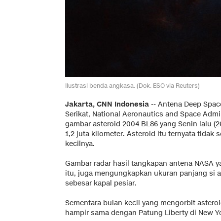
Ilustrasi benda angkasa. (Dok. ESO via Reuters)
Jakarta, CNN Indonesia
-- Antena Deep Spac
Serikat, National Aeronautics and Space Admi
gambar asteroid 2004 BL86 yang Senin lalu (26
1,2 juta kilometer. Asteroid itu ternyata tidak
kecilnya.
Gambar radar hasil tangkapan antena NASA yan
itu, juga mengungkapkan ukuran panjang si as
sebesar kapal pesiar.
Sementara bulan kecil yang mengorbit astero
hampir sama dengan Patung Liberty di New Yor