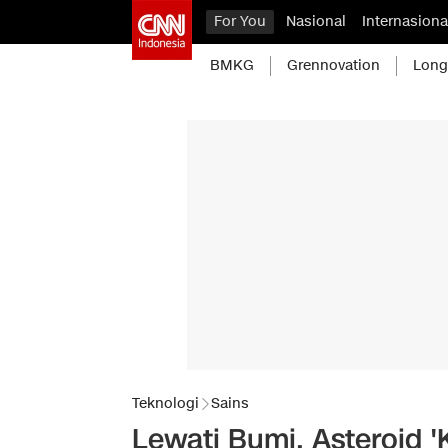
For You
Nasional
Internasiona
BMKG
Grennovation
Long
Teknologi
Sains
Lewati Bumi, Asteroid '