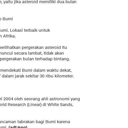
m
, yaitu jika asteroid memiliki dua bulan
ip Bumi
umi. Lokasi terbaik untuk
 Afrika.
rlihatkan pergerakan asteroid itu
muncul secara lambat, tidak akan
 pergerakan bulan terhadap bintang.
n mendekati Bumi dalam waktu dekat,
dalam jarak sekitar 30 ribu kilometer.
i 2004 oleh seorang ahli astronomi yang
rid Research (Linear) di White Sands,
n ancaman tabrakan bagi Bumi karena
Bumi.
(adt/eno)