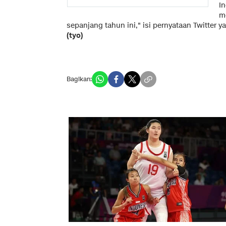
I
m
sepanjang tahun ini," isi pernyataan Twitter y
(tyo)
Bagikan: