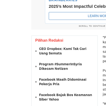
SCROLL TO CONTINUE
"
Pilihan Redaksi
k
m
CEO Dropbox: Kami Tak Cari
sa
Uang Semata
I
pe
Program #SummerInSyria
Dikecam Netizen
Pu
m
Facebook Masih Didominasi
I
Pekerja Pria
b
s
ja
Facebook Bajak Bos Keamanan
Siber Yahoo
"