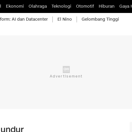
l
Ekonomi
Olahraga
Teknologi
Otomotif
Hiburan
Gaya 
form: AI dan Datacenter
El Nino
Gelombang Tinggi
Mundur