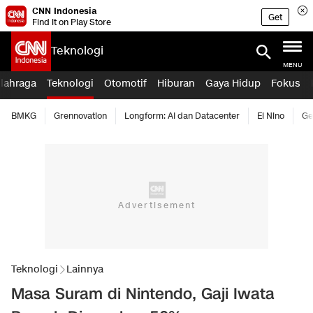
CNN Indonesia
Get
Find it on Play Store
Teknologi
MENU
lahraga
Teknologi
Otomotif
Hiburan
Gaya Hidup
Fokus
BMKG
Grennovation
Longform: AI dan Datacenter
El Nino
Ge
Teknologi
Lainnya
Masa Suram di Nintendo, Gaji Iwata