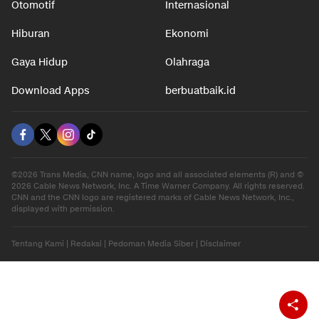
Otomotif
Internasional
Hiburan
Ekonomi
Gaya Hidup
Olahraga
Download Apps
berbuatbaik.id
©2026 Trans Media, CNN name, logo and all associated elements (R) and ©
2026 Cable News Network, Inc. A Time Warner Company. All rights reserved.
CNN and the CNN logo are registered marks of Cable News Network, Inc.,
displayed with permission.
Tentang Kami
|
Redaksi
|
Pedoman Media Siber
|
Disclaimer