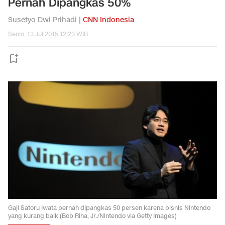
Pernah Dipangkas 50%
Susetyo Dwi Prihadi |
CNN Indonesia
Senin, 13 Jul 2015 12:23 WIB
Gaji Satoru Iwata pernah dipangkas 50 persen karena bisnis Nintendo
yang kurang baik (Bob Riha, Jr./Nintendo via Getty Images)