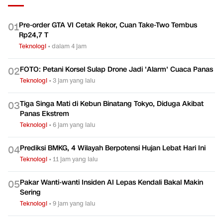
Pre-order GTA VI Cetak Rekor, Cuan Take-Two Tembus
0
1
Rp24,7 T
Teknologi
•
dalam 4 jam
FOTO: Petani Korsel Sulap Drone Jadi 'Alarm' Cuaca Panas
0
2
Teknologi
•
3 jam yang lalu
Tiga Singa Mati di Kebun Binatang Tokyo, Diduga Akibat
0
3
Panas Ekstrem
Teknologi
•
6 jam yang lalu
Prediksi BMKG, 4 Wilayah Berpotensi Hujan Lebat Hari Ini
0
4
Teknologi
•
11 jam yang lalu
Pakar Wanti-wanti Insiden AI Lepas Kendali Bakal Makin
0
5
Sering
Teknologi
•
9 jam yang lalu