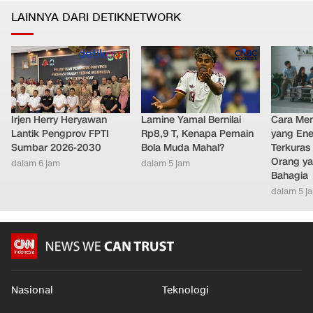
LAINNYA DARI DETIKNETWORK
Irjen Herry Heryawan
Lamine Yamal Bernilai
Cara Men
Lantik Pengprov FPTI
Rp8,9 T, Kenapa Pemain
yang Ene
Sumbar 2026-2030
Bola Muda Mahal?
Terkuras
Orang ya
dalam 6 jam
dalam 5 jam
Bahagia
dalam 5 j
Nasional
Teknologi