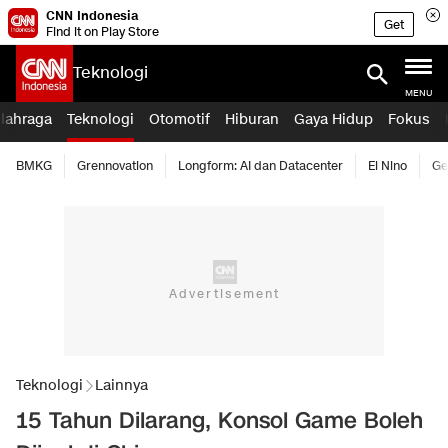
CNN Indonesia
Get
Find it on Play Store
Teknologi
MENU
lahraga
Teknologi
Otomotif
Hiburan
Gaya Hidup
Fokus
BMKG
Grennovation
Longform: AI dan Datacenter
El Nino
Ge
Teknologi
Lainnya
15 Tahun Dilarang, Konsol Game Boleh