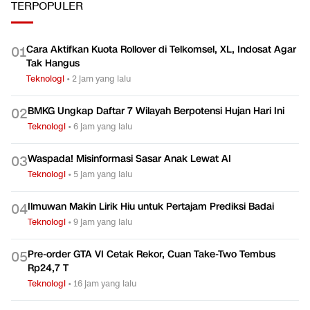
TERPOPULER
Cara Aktifkan Kuota Rollover di Telkomsel, XL, Indosat Agar
0
1
Tak Hangus
Teknologi
•
2 jam yang lalu
BMKG Ungkap Daftar 7 Wilayah Berpotensi Hujan Hari Ini
0
2
Teknologi
•
6 jam yang lalu
Waspada! Misinformasi Sasar Anak Lewat AI
0
3
Teknologi
•
5 jam yang lalu
Ilmuwan Makin Lirik Hiu untuk Pertajam Prediksi Badai
0
4
Teknologi
•
9 jam yang lalu
Pre-order GTA VI Cetak Rekor, Cuan Take-Two Tembus
0
5
Rp24,7 T
Teknologi
•
16 jam yang lalu