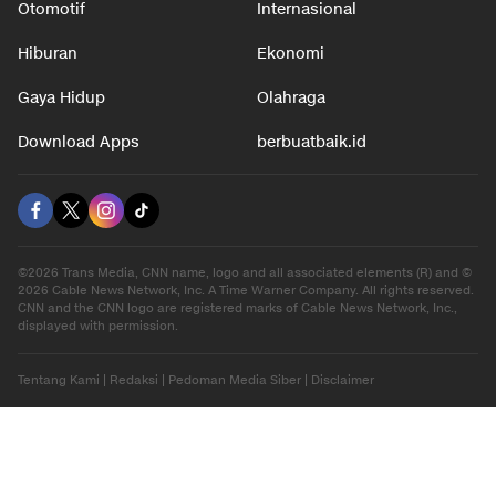
Otomotif
Internasional
Hiburan
Ekonomi
Gaya Hidup
Olahraga
Download Apps
berbuatbaik.id
©2026 Trans Media, CNN name, logo and all associated elements (R) and ©
2026 Cable News Network, Inc. A Time Warner Company. All rights reserved.
CNN and the CNN logo are registered marks of Cable News Network, Inc.,
displayed with permission.
Tentang Kami
|
Redaksi
|
Pedoman Media Siber
|
Disclaimer