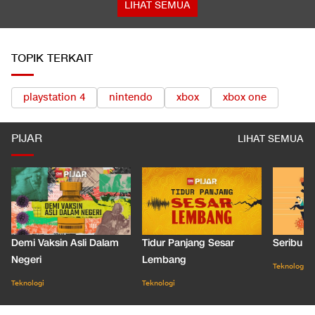
LIHAT SEMUA
TOPIK TERKAIT
playstation 4
nintendo
xbox
xbox one
PIJAR
LIHAT SEMUA
Demi Vaksin Asli Dalam
Tidur Panjang Sesar
Seribu J
Negeri
Lembang
Teknologi
Teknologi
Teknologi