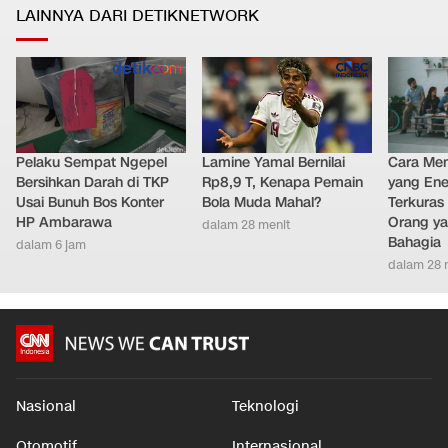
Prediksi BMKG, 4 Wilayah Berpotensi Hujan Lebat Hari Ini
0
5
Teknologi
•
15 jam yang lalu
LAINNYA DARI DETIKNETWORK
Pelaku Sempat Ngepel
Lamine Yamal Bernilai
Cara Men
Bersihkan Darah di TKP
Rp8,9 T, Kenapa Pemain
yang Ene
Usai Bunuh Bos Konter
Bola Muda Mahal?
Terkuras
HP Ambarawa
Orang ya
dalam 28 menit
Bahagia
dalam 6 jam
dalam 28 