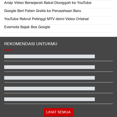
Arsip Video Bersejarah Bakal Diunggah ke YouTube
Google Beri Paten Gratis ke Perusahaan Baru
YouTube Rekrut Petinggi MTV demi Video Orisinal
Evernote Bajak Bos Google
REKOMENDASI UNTUKMU
Kontroversi Wasit Batalkan Kartu Merah Pemain Singapura di
Piala AFF
Hashim Djojohadikusumo Kukuhkan 20 Ormas Baru Kawal
Program Pemerintah
Video Mesum 'Yang Wis Yang' Banyuwangi, Pemeran Pria Jadi
Tersangka
Ayah Messi Meninggal Dunia di Usia 68 Tahun
Ganti Presiden, Kolombia Merapat ke Israel Usai 2 Tahun Putus
Hubungan