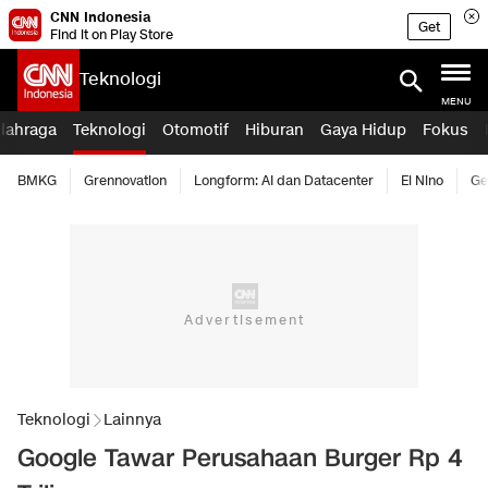
CNN Indonesia
Get
Find it on Play Store
Teknologi
MENU
lahraga
Teknologi
Otomotif
Hiburan
Gaya Hidup
Fokus
BMKG
Grennovation
Longform: AI dan Datacenter
El Nino
Ge
Teknologi
Lainnya
Google Tawar Perusahaan Burger Rp 4