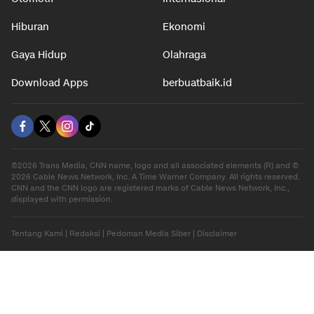
Nasional
Teknologi
Otomotif
Internasional
Hiburan
Ekonomi
Gaya Hidup
Olahraga
Download Apps
berbuatbaik.id
©2026 Trans Media, CNN name, logo and all associated elements (R) and ©
2026 Cable News Network, Inc. A Time Warner Company. All rights reserved.
CNN and the CNN logo are registered marks of Cable News Network, Inc.,
displayed with permission.
Tentang Kami
|
Redaksi
|
Pedoman Media Siber
|
Disclaimer