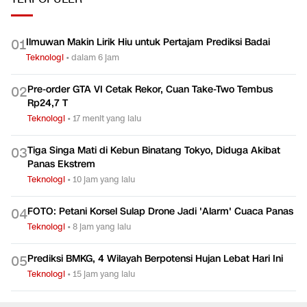
Teknologi
Teknologi
TERPOPULER
Ilmuwan Makin Lirik Hiu untuk Pertajam Prediksi Badai
0
1
Teknologi
•
dalam 6 jam
Pre-order GTA VI Cetak Rekor, Cuan Take-Two Tembus
0
2
Rp24,7 T
Teknologi
•
17 menit yang lalu
Tiga Singa Mati di Kebun Binatang Tokyo, Diduga Akibat
0
3
Panas Ekstrem
Teknologi
•
10 jam yang lalu
FOTO: Petani Korsel Sulap Drone Jadi 'Alarm' Cuaca Panas
0
4
Teknologi
•
8 jam yang lalu