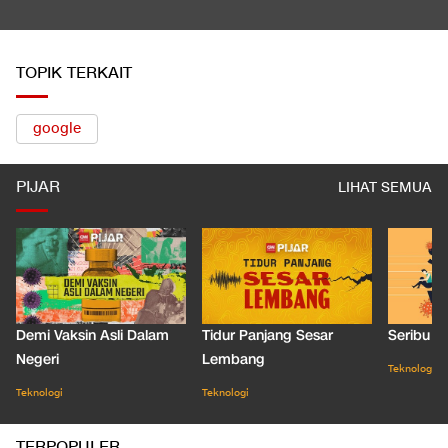
5 Hal Menarik soal Dear You, Salah Satu Film China Terlaris
2026
LIHAT SEMUA
TOPIK TERKAIT
google
PIJAR
LIHAT SEMUA
Demi Vaksin Asli Dalam
Tidur Panjang Sesar
Seribu J
Negeri
Lembang
Teknologi