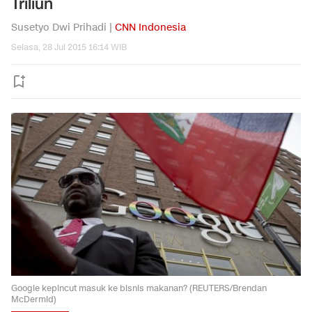
Triliun
Susetyo Dwi Prihadi |
CNN Indonesia
Selasa, 28 Jul 2015 16:14 WIB
Google kepincut masuk ke bisnis makanan? (REUTERS/Brendan
McDermid)