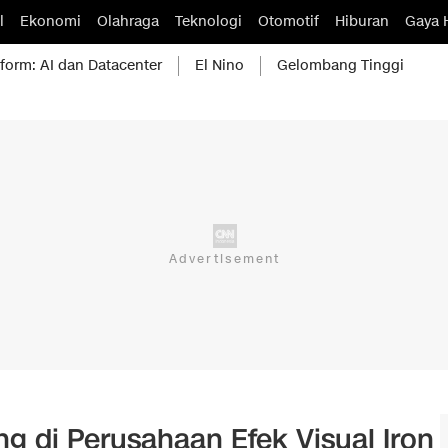
l
Ekonomi
Olahraga
Teknologi
Otomotif
Hiburan
Gaya 
form: AI dan Datacenter
El Nino
Gelombang Tinggi
 di Perusahaan Efek Visual Iron