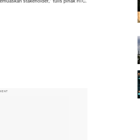
emuaskan stakeholder,” tulis pihak HTC.
MENT