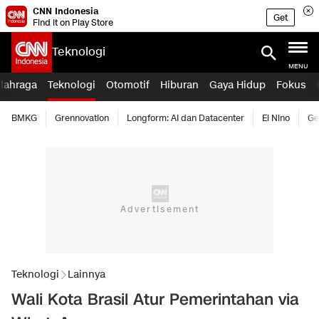
CNN Indonesia
Get
Find it on Play Store
Teknologi
MENU
lahraga
Teknologi
Otomotif
Hiburan
Gaya Hidup
Fokus
BMKG
Grennovation
Longform: AI dan Datacenter
El Nino
Ge
Teknologi
Lainnya
Wali Kota Brasil Atur Pemerintahan via