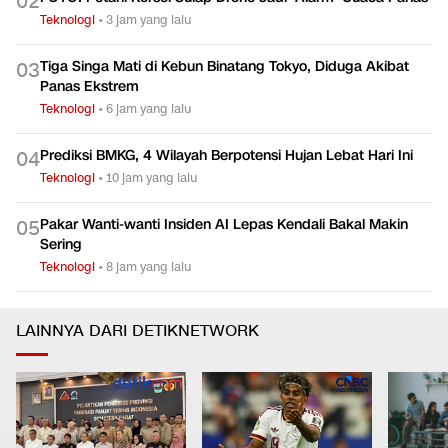
0
2
Teknologi
•
3 jam yang lalu
Tiga Singa Mati di Kebun Binatang Tokyo, Diduga Akibat
0
3
Panas Ekstrem
Teknologi
•
6 jam yang lalu
Prediksi BMKG, 4 Wilayah Berpotensi Hujan Lebat Hari Ini
0
4
Teknologi
•
10 jam yang lalu
Pakar Wanti-wanti Insiden AI Lepas Kendali Bakal Makin
0
5
Sering
Teknologi
•
8 jam yang lalu
LAINNYA DARI DETIKNETWORK