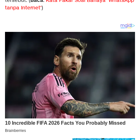
Baca
tersebut. (
:
Kata Pakar Soal Bahaya 'WhatsApp
tanpa Internet'
)