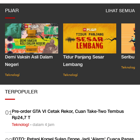
PIJAR
LIHAT SEMUA
Demi Vaksin Asli Dalam
Tidur Panjang Sesar
Seribu J
Negeri
Lembang
Teknologi
Teknologi
Teknologi
TERPOPULER
Pre-order GTA VI Cetak Rekor, Cuan Take-Two Tembus
0
1
Rp24,7 T
Teknologi
•
dalam 4 jam
FOTO: Petani Korsel Sulap Drone Jadi 'Alarm' Cuaca Panas