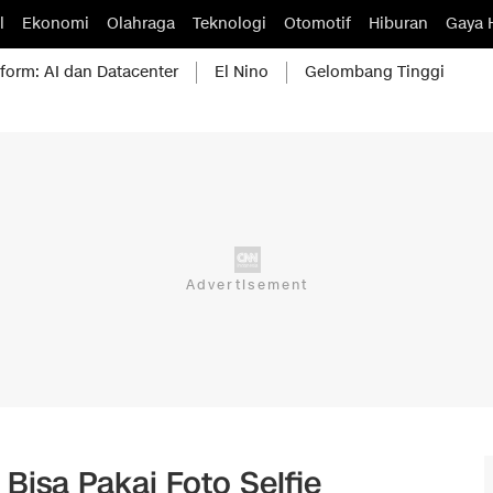
l
Ekonomi
Olahraga
Teknologi
Otomotif
Hiburan
Gaya 
form: AI dan Datacenter
El Nino
Gelombang Tinggi
 Bisa Pakai Foto Selfie