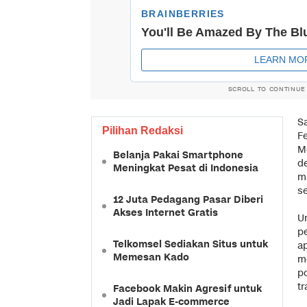
SCROLL TO CONTINUE
Sa
Pilihan Redaksi
Fe
M
Belanja Pakai Smartphone
d
Meningkat Pesat di Indonesia
m
s
12 Juta Pedagang Pasar Diberi
Akses Internet Gratis
U
p
Telkomsel Sediakan Situs untuk
ap
Memesan Kado
m
p
tr
Facebook Makin Agresif untuk
Jadi Lapak E-commerce